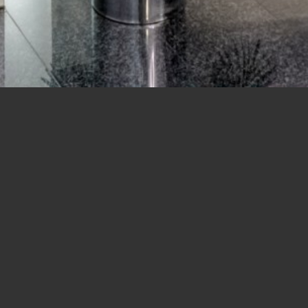
ADRESSE
Herrengasse 6-8/8/3
1010 Wien
Österreich
E-Mail:
office@pecher.at
Telefon:
+43 1 535 20 00
ONLINE TERMINVEREINBARUNG